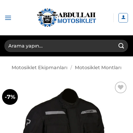
İçeriğe
atla
Ara:
Motosiklet Ekipmanları
/
Motosiklet Montları
-7%