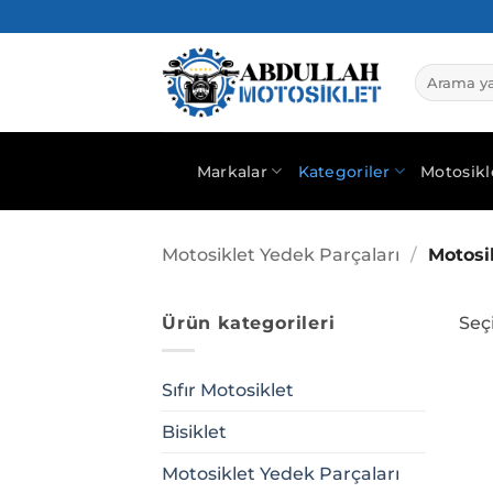
İçeriğe
atla
Ara:
Markalar
Kategoriler
Motosikl
Motosiklet Yedek Parçaları
/
Motosik
Ürün kategorileri
Seç
Sıfır Motosiklet
Bisiklet
Motosiklet Yedek Parçaları