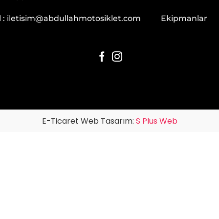
 :
iletisim@abdullahmotosiklet.com
Ekipmanlar
E-Ticaret Web Tasarım:
S Plus Web