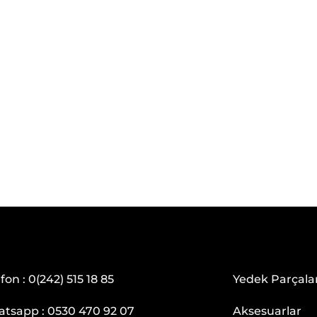
efon :
0(242) 515 18 85
Yedek Parçala
tsapp :
0530 470 92 07
Aksesuarlar