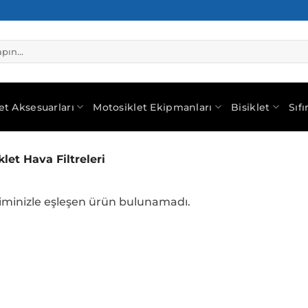
et Aksesuarları
Motosiklet Ekipmanları
Bisiklet
Sıf
let Hava Filtreleri
iminizle eşleşen ürün bulunamadı.