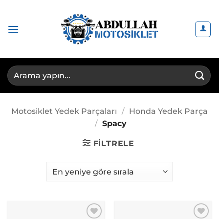
İçeriğe
atla
Ara:
Motosiklet Yedek Parçaları
/
Honda Yedek Parça
/
Spacy
FILTRELE