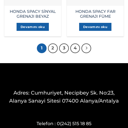
HONDA SPACY SİNYAL
HONDA SPACY FAR
GRENAJI BEYAZ
GRENAJI FÜME
Devamını oku
Devamını oku
1
2
3
4
Adres: Cumhuriyet, Necipbey Sk. No:23,
Alanya Sanayi Sitesi 07400 Alanya/Antalya
Telefon :
0(242) 515 18 85