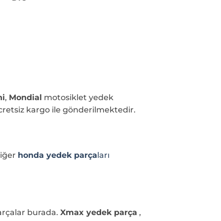
i
,
Mondial
motosiklet yedek
cretsiz kargo ile gönderilmektedir.
iğer
honda yedek parça
ları
arçalar burada.
Xmax yedek parça
,