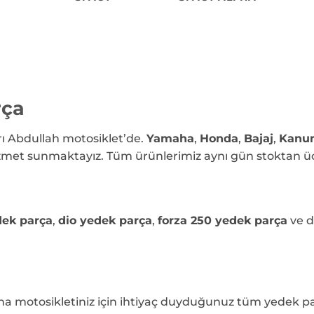
rça
rı Abdullah motosiklet’de.
Yamaha
,
Honda
,
Bajaj
,
Kanun
 hizmet sunmaktayız. Tüm ürünlerimiz aynı gün stoktan ü
dek parça
,
dio yedek parça
,
forza 250 yedek parça
ve d
ha motosikletiniz için ihtiyaç duyduğunuz tüm yedek p