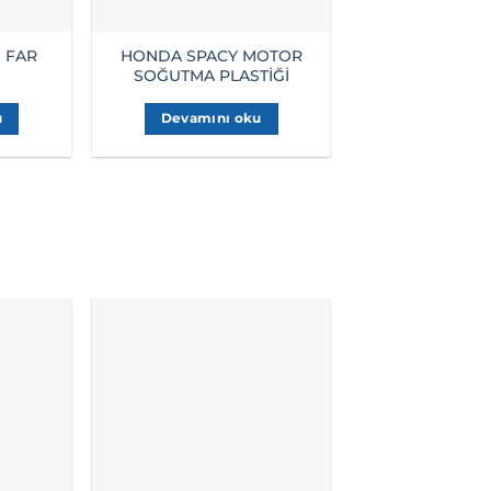
 FAR
HONDA SPACY MOTOR
HONDA SPAC
SOĞUTMA PLASTİĞİ
ASKIS
u
Devamını oku
Devamını