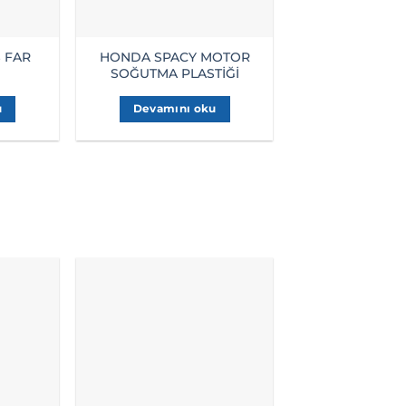
 FAR
HONDA SPACY MOTOR
HONDA SPAC
SOĞUTMA PLASTİĞİ
ASKIS
u
Devamını oku
Devamını