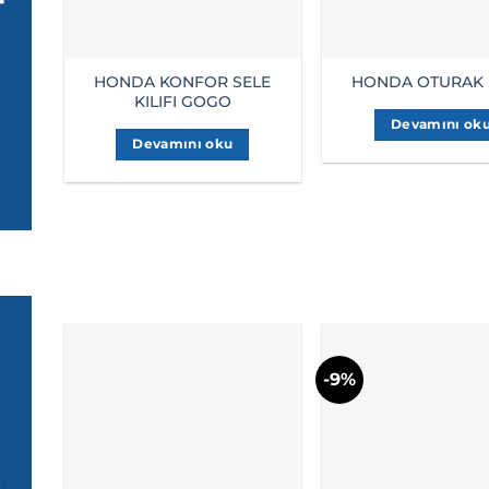
HONDA KONFOR SELE
HONDA OTURAK K
KILIFI GOGO
Devamını ok
Devamını oku
-9%
ı