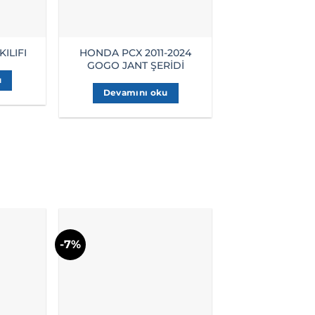
HONDA PCX 2011-2024
HONDA PCX 2
ILIFI
GOGO JANT ŞERİDİ
TANK P
u
Devamını oku
Devamını
-7%