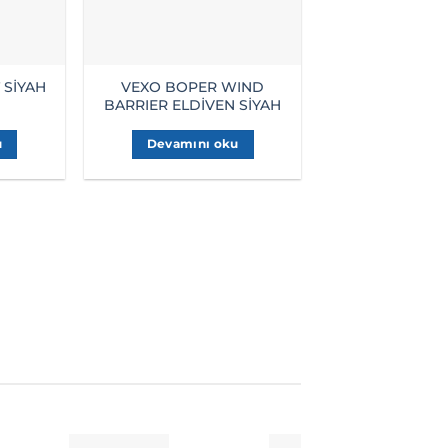
 SİYAH
VEXO BOPER WIND
LS2 STROBE 2 
BARRIER ELDİVEN SİYAH
Devamını
u
Devamını oku