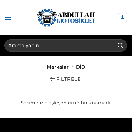
İçeriğe
atla
Ara:
Markalar
/
DİD
FILTRELE
Seçiminizle eşleşen ürün bulunamadı.