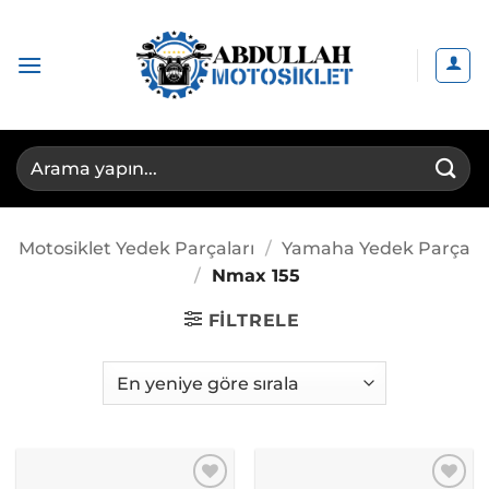
İçeriğe
atla
Ara:
Motosiklet Yedek Parçaları
/
Yamaha Yedek Parça
/
Nmax 155
FILTRELE