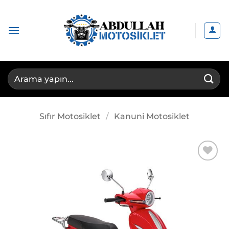
İçeriğe
atla
Ara:
Sıfır Motosiklet
/
Kanuni Motosiklet