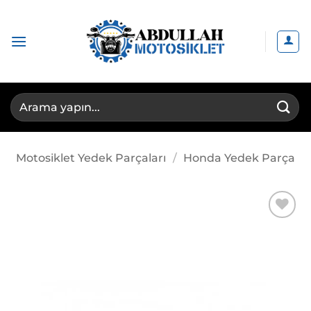
İçeriğe
atla
Ara:
Motosiklet Yedek Parçaları
/
Honda Yedek Parça