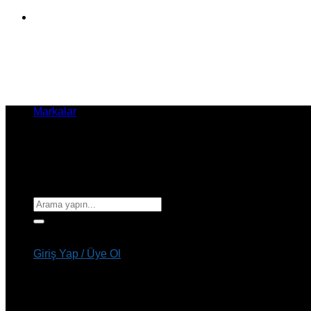
İçeriğe
atla
Markalar
Ara:
Giriş Yap / Üye Ol