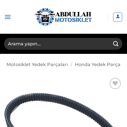
İçeriğe
atla
Ara:
Motosiklet Yedek Parçaları
/
Honda Yedek Parça